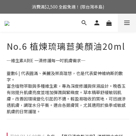
消費滿$2,500 全館免運！(限台灣本島)
消費滿$2,500 全館免運！(限台灣本島)
來自英國的天然療癒系香氛
消費滿$2,500 全館免運！(限台灣本島)
No.6 植煉琉璃苣美顏油20ml
─維生素A到E 一滴修護每一吋肌膚需求─  
靈數6 | 代表圓滿、美麗及崇高理想，也是代表愛神維納斯的數
字。
富含植物萃取與多種維生素，專為深度修護與保濕設計。晚香玉
有效提升肌膚亮度並增加彈潤與緊緻度。草本精華舒緩敏弱肌
膚，改善因環境變化引起的不適。輕盈易吸收的質地，可迅速滲
透肌膚，調理水分平衡。適合各類膚質，尤其適用於換季或敏感
肌膚的日常護理。