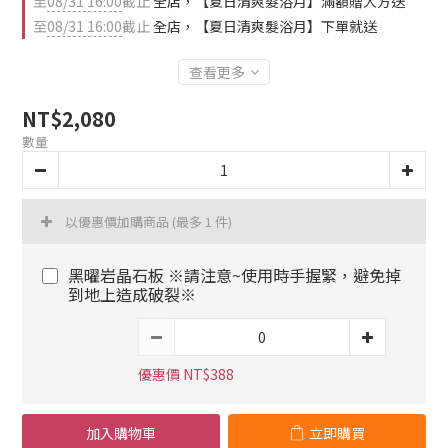
至
08/31 16:00
截止
全店，【夏日清爽髮浴月】滿額贈大方送
至
08/31 16:00
截止
全店，【夏日清爽髮浴月】下單就送
查看更多
NT$2,080
數量
以優惠價加購商品
(最多 1 件)
黑曜岩晶石板 ※請注意~使用時手握緊，避免掉
到地上造成破裂※
優惠價 NT$388
加入購物車
立即購買