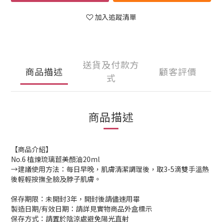
加入追蹤清單
送貨及付款方
商品描述
顧客評價
式
商品描述
【商品介紹】
No.6 植煉琉璃苣美顏油20ml
→建議使用方法：每日早晚，肌膚清潔調理後，取3-5滴雙手溫熱
後輕輕按撫全臉及脖子肌膚。
保存期限：未開封3年，開封後請儘速用畢
製造日期/有效日期：請詳見實物商品外盒標示
保存方式：請置於陰涼處避免陽光直射