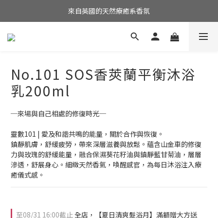
消費滿$2,500 全館免運！(限台灣本島)
來自英國的天然療癒系香氛
消費滿$2,500 全館免運！(限台灣本島)
No.101 SOS香莢蘭平衡沐浴
乳200ml
─來場與自己相處的修復時光─
靈數101 | 愛及和諧共鳴的能量，關於合作與恢復。
鎮靜肌膚，舒緩疲勞，帶來深層滋養與放鬆。蘊含山金車的修復
力與玫瑰的舒緩能量，融合保濕葵花籽油與鎮靜藍甘菊油，層層
滲透，舒展身心。細緻天然香氣，喚醒感官，為每日沐浴注入療
癒儀式感。
至
08/31 16:00
截止
全店，【夏日清爽髮浴月】滿額贈大方送