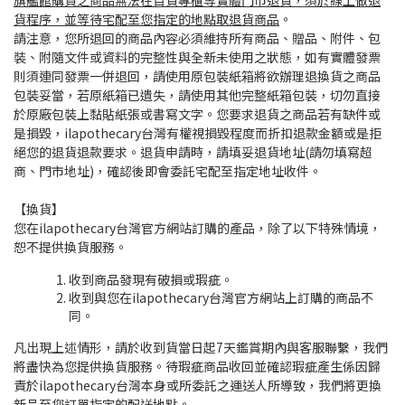
旗艦館購買之商品無法在百貨專櫃等實體門市退貨，須於線上做退
貨程序，並等待宅配至您指定的地點取退貨商品
。
請注意，您所退回的商品內容必須維持所有商品、贈品、附件、包
裝、附隨文件或資料的完整性與全新未使用之狀態，如有實體發票
則須連同發票一併退回，請使用原包裝紙箱將欲辦理退換貨之商品
包裝妥當，若原紙箱已遺失，請使用其他完整紙箱包裝，切勿直接
於原廠包裝上黏貼紙張或書寫文字。您要求退貨之商品若有缺件或
是損毀，ilapothecary台灣有權視損毀程度而折扣退款金額或是拒
絕您的退貨退款要求。退貨申請時，請填妥退貨地址(請勿填寫超
商、門市地址)，確認後即會委託宅配至指定地址收件。
【換貨】
您在ilapothecary台灣官方網站訂購的產品，除了以下特殊情境，
恕不提供換貨服務。
收到商品發現有破損或瑕疵。
收到與您在ilapothecary台灣官方網站上訂購的商品不
同。
凡出現上述情形，請於收到貨當日起7天鑑賞期內與客服聯繫，我們
將盡快為您提供換貨服務。待瑕疵商品收回並確認瑕疵產生係因歸
責於ilapothecary台灣本身或所委託之運送人所導致，我們將更換
新品至您訂單指定的配送地點。